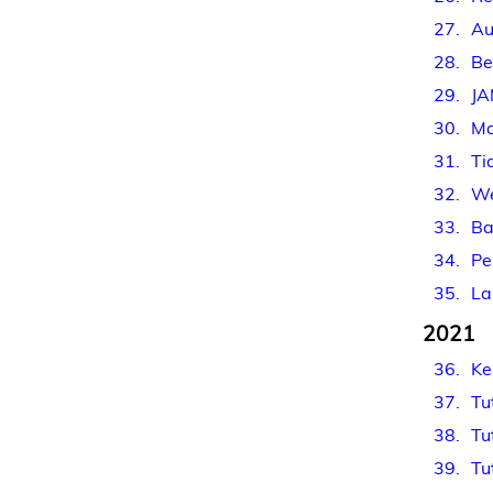
27
Au
28
Be
29
JA
30
Ma
31
Ti
32
We
33
Ba
34
Pe
35
La
2021
36
Ke
37
Tu
38
Tu
39
Tu