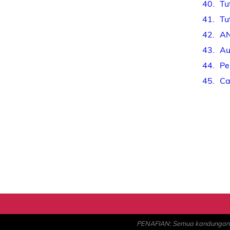
40
Tu
41
Tu
42
AN
43
Au
44
Pe
45
Ca
PENAFIAN: Semua kandungan ad