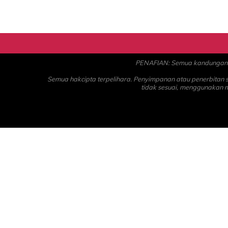
PENAFIAN: Semua kandungan ad
Semua hakcipta terpelihara. Penyimpanan atau penerbitan
tidak sesuai, menggunakan 