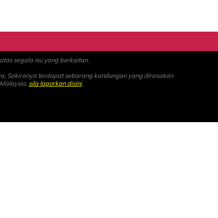
as segala isu yang berkaitan.
ya. Sekiranya terdapat sebarang kandungan yang dirasakan
 Malaysia,
sila laporkan disini
.