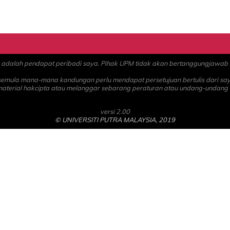
alah pendapat peribadi saya. Pihak UPM tidak akan bertanggungjawab at
 semula mana-mana kandungan perlu mendapat persetujuan bertulis dari sa
material hakcipta atau melanggar sebarang peraturan atau undang-undang
versi 2.00
© UNIVERSITI PUTRA MALAYSIA, 2019