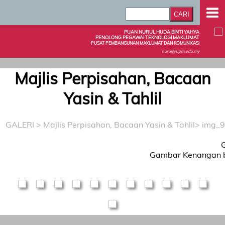
PUAN NURUL HUDA BINTI YAHYA
PENOLONG PEGAWAI TEKNOLOGI MAKLUMAT
PUSAT PEMBANGUNAN MAKLUMAT DAN KOMUNIKASI
nurul@upm.edu.my
Majlis Perpisahan, Bacaan
Yasin & Tahlil
GALERI
>
Majlis Perpisahan, Bacaan Yasin & Tahlil
> img_
Gambar Kenangan b