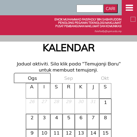
ENCIK MUHAMMAD FAISFADLY BIN SABARUDDIN
PENOLONG PEGAWAI TEKNOLOGI MAKLUMAT
PUSAT PEMBANGUNAN MAKLUMAT DAN KOMUNIKASI
faisfadly@upm.edu.my
KALENDAR
Jadual aktiviti. Sila klik pada "Temujanji Baru"
untuk membuat temujanji.
Ogs
Sep
Okt
A
I
S
R
K
J
S
26
27
28
29
30
31
1
2
3
4
5
6
7
8
9
10
11
12
13
14
15