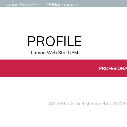
Laman Web UPM
PROFILE
asrizam
PROFILE
Laman Web Staf UPM
PROFESION
GALERI
>
Artikel Media
> 44448104