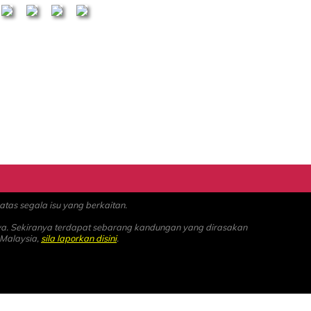
as segala isu yang berkaitan.
ya. Sekiranya terdapat sebarang kandungan yang dirasakan
 Malaysia,
sila laporkan disini
.