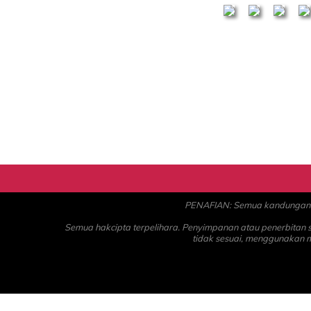
PENAFIAN: Semua kandungan ad
Semua hakcipta terpelihara. Penyimpanan atau penerbitan
tidak sesuai, menggunakan 