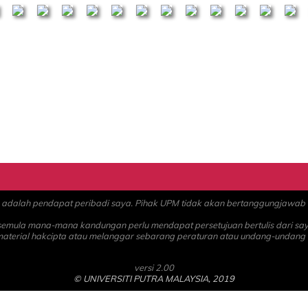
alah pendapat peribadi saya. Pihak UPM tidak akan bertanggungjawab at
 semula mana-mana kandungan perlu mendapat persetujuan bertulis dari sa
material hakcipta atau melanggar sebarang peraturan atau undang-undang
versi 2.00
© UNIVERSITI PUTRA MALAYSIA, 2019