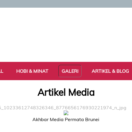
AL
HOBI & MINAT
GALERI
ARTIKEL & BLOG
Artikel Media
5_10233612748326346_8776656176930221974_n_jpg
Akhbar Media Permata Brunei