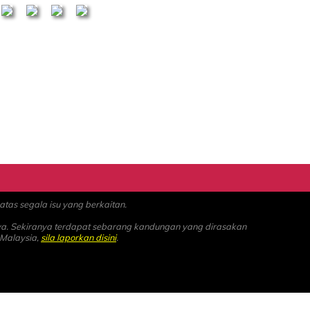
as segala isu yang berkaitan.
ya. Sekiranya terdapat sebarang kandungan yang dirasakan
 Malaysia,
sila laporkan disini
.