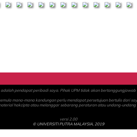
alah pendapat peribadi saya. Pihak UPM tidak akan bertanggungjawab at
 semula mana-mana kandungan perlu mendapat persetujuan bertulis dari sa
material hakcipta atau melanggar sebarang peraturan atau undang-undang
versi 2.00
© UNIVERSITI PUTRA MALAYSIA, 2019