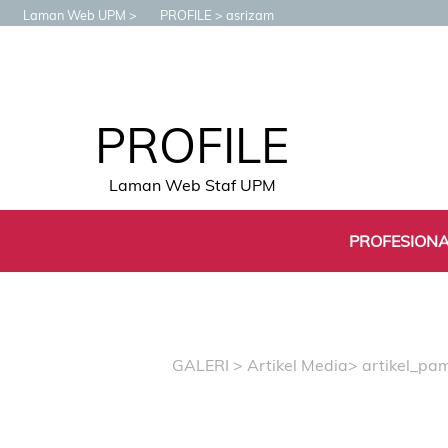
Laman Web UPM
PROFILE
asrizam
PROFILE
Laman Web Staf UPM
PROFESION
GALERI
>
Artikel Media
> artikel_p