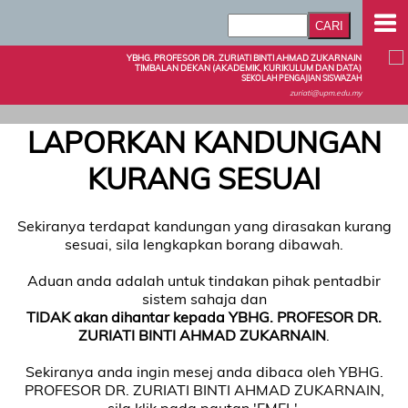
YBHG. PROFESOR DR. ZURIATI BINTI AHMAD ZUKARNAIN
TIMBALAN DEKAN (AKADEMIK, KURIKULUM DAN DATA)
SEKOLAH PENGAJIAN SISWAZAH
zuriati@upm.edu.my
LAPORKAN KANDUNGAN
KURANG SESUAI
Sekiranya terdapat kandungan yang dirasakan kurang
sesuai, sila lengkapkan borang dibawah.
Aduan anda adalah untuk tindakan pihak pentadbir
sistem sahaja dan
TIDAK akan dihantar kepada YBHG. PROFESOR DR.
ZURIATI BINTI AHMAD ZUKARNAIN
.
Sekiranya anda ingin mesej anda dibaca oleh YBHG.
PROFESOR DR. ZURIATI BINTI AHMAD ZUKARNAIN,
sila klik pada pautan 'EMEL'.