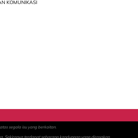
N KOMUNIKASI
as segala isu yang berkaitan.
ya. Sekiranya terdapat sebarang kandungan yang dirasakan