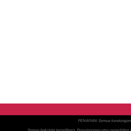
PENAFIAN: Semua kandungan ad
Semua hakcipta terpelihara. Penyimpanan atau penerbitan