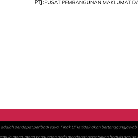
PTJ :
PUSAT PEMBANGUNAN MAKLUMAT DA
alah pendapat peribadi saya. Pihak UPM tidak akan bertanggungjawab at
 semula mana-mana kandungan perlu mendapat persetujuan bertulis dari sa