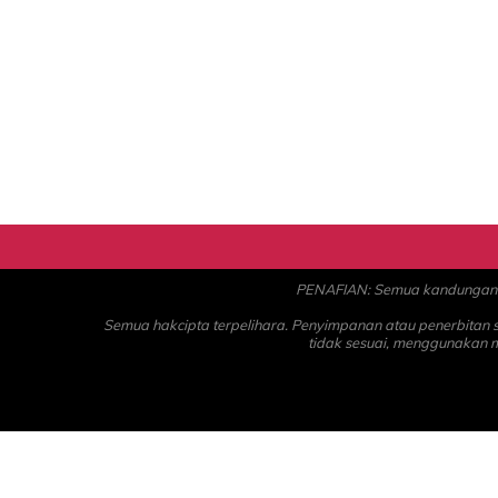
PENAFIAN: Semua kandungan ad
Semua hakcipta terpelihara. Penyimpanan atau penerbitan
tidak sesuai, menggunakan 