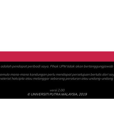
alah pendapat peribadi saya. Pihak UPM tidak akan bertanggungjawab at
 semula mana-mana kandungan perlu mendapat persetujuan bertulis dari sa
material hakcipta atau melanggar sebarang peraturan atau undang-undang
versi 2.00
© UNIVERSITI PUTRA MALAYSIA, 2019