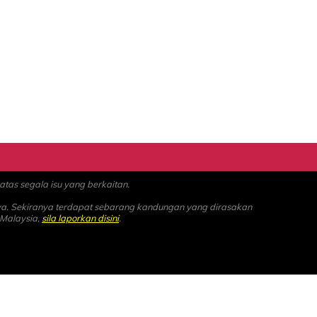
as segala isu yang berkaitan.
ya. Sekiranya terdapat sebarang kandungan yang dirasakan
 Malaysia,
sila laporkan disini
.