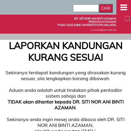
DR. SITI NOR ANI BINTI AZAMAN
PENSYARAH KANAN
PUSAT ASASI SAINS UNIVERSITI PUTRA MALAYSIA
s_norani@upm.edu.my
LAPORKAN KANDUNGAN
KURANG SESUAI
Sekiranya terdapat kandungan yang dirasakan kurang
sesuai, sila lengkapkan borang dibawah.
Aduan anda adalah untuk tindakan pihak pentadbir
sistem sahaja dan
TIDAK akan dihantar kepada DR. SITI NOR ANI BINTI
AZAMAN
.
Sekiranya anda ingin mesej anda dibaca oleh DR. SITI
NOR ANI BINTI AZAMAN,
sila klik pada pautan 'EMEL'.