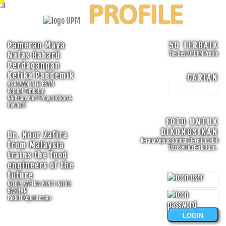
.
PROFILE
Pameran Maya
50 TERBAIK
Nafas Baharu
The Best Of UPM Profile
Perdagangan
Ketika Pandemik
CARIAN
ASRIZAM BIN ESAM
Pejabat Timbalan
Naib Canselor ( Penyelidikan &
Inovasi )
FOTO UNTUK
DIKONGSIKAN
Dr. Noor Zafira
Kerana Keping Gambar Bernilai Lebih
from Malaysia
Dari Seribu Perkataan..
trains the food
engineers of the
future
NOOR ZAFIRA BINTI NOOR
HASNAN
Fakulti Kejuruteraan