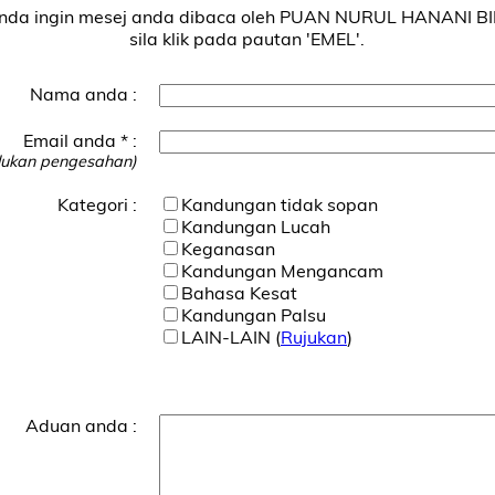
nda ingin mesej anda dibaca oleh PUAN NURUL HANANI BIN
sila klik pada pautan 'EMEL'.
Nama anda :
Email anda * :
lukan pengesahan)
Kategori :
Kandungan tidak sopan
Kandungan Lucah
Keganasan
Kandungan Mengancam
Bahasa Kesat
Kandungan Palsu
LAIN-LAIN (
Rujukan
)
Aduan anda :