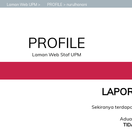
Laman Web UPM
PROFILE
nurulhanani
PROFILE
Laman Web Staf UPM
LAPOR
Sekiranya terdapa
Aduan
TID