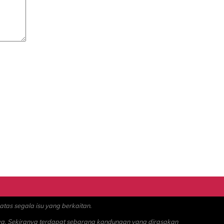
as segala isu yang berkaitan.
ya. Sekiranya terdapat sebarang kandungan yang dirasakan