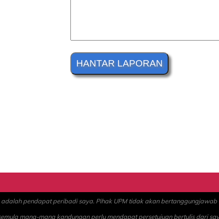
alah pendapat peribadi saya. Pihak UPM tidak akan bertanggungjawab at
 semula mana-mana kandungan perlu mendapat persetujuan bertulis dari sa