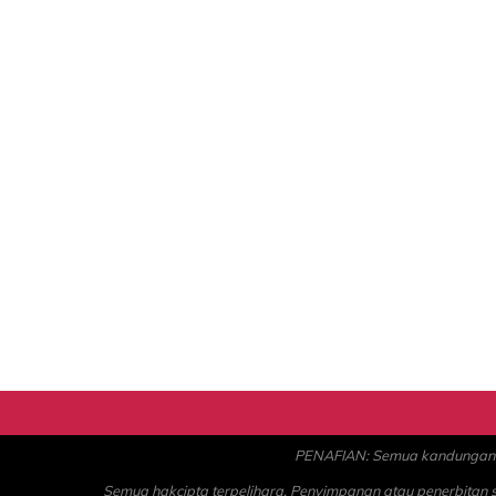
PENAFIAN: Semua kandungan ad
Semua hakcipta terpelihara. Penyimpanan atau penerbitan