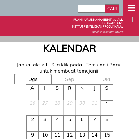
PUAN NURUL HANANI BINTI A. JALIL
PEGAWAI SAINS
INSTITUT PENYELIDIKAN PRODUK HALAL
nurulhanani@upm.edu.my
KALENDAR
Jadual aktiviti. Sila klik pada "Temujanji Baru"
untuk membuat temujanji.
Ogs
Sep
Okt
A
I
S
R
K
J
S
26
27
28
29
30
31
1
2
3
4
5
6
7
8
9
10
11
12
13
14
15