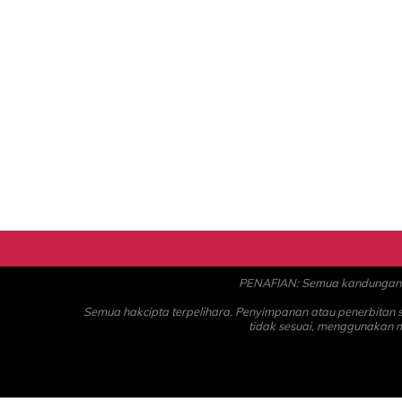
PENAFIAN: Semua kandungan ad
Semua hakcipta terpelihara. Penyimpanan atau penerbitan
tidak sesuai, menggunakan 