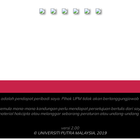
alah pendapat peribadi saya. Pihak UPM tidak akan bertanggungjawab at
 semula mana-mana kandungan perlu mendapat persetujuan bertulis dari sa
material hakcipta atau melanggar sebarang peraturan atau undang-undang
versi 2.00
© UNIVERSITI PUTRA MALAYSIA, 2019