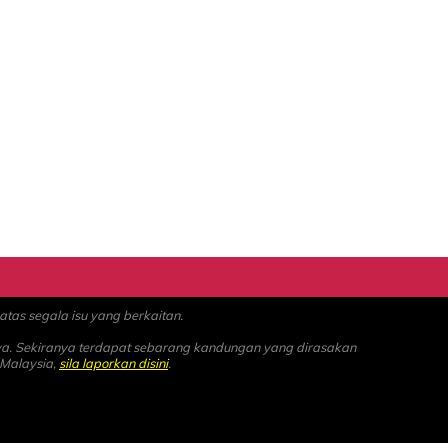
as segala isu yang berkaitan.
ya. Sekiranya terdapat sebarang kandungan yang dirasakan
 Malaysia,
sila laporkan disini
.