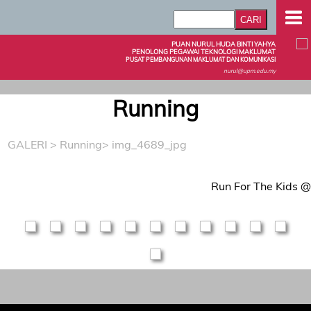
PUAN NURUL HUDA BINTI YAHYA
PENOLONG PEGAWAI TEKNOLOGI MAKLUMAT
PUSAT PEMBANGUNAN MAKLUMAT DAN KOMUNIKASI
nurul@upm.edu.my
Running
GALERI
>
Running
> img_4689_jpg
Run For The Kids 