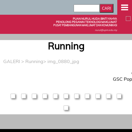
PUAN NURUL HUDA BINTI YAHYA
PENOLONG PEGAWAI TEKNOLOGI MAKLUMAT
PUSAT PEMBANGUNAN MAKLUMAT DAN KOMUNIKASI
nurul@upm.edu.my
Running
GALERI
>
Running
> img_0880_jpg
GSC Popc