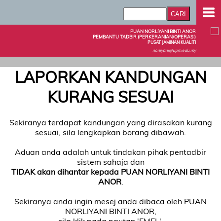
PUAN NORLIYANI BINTI ANOR
PEMBANTU TADBIR (PERKERANIAN/OPERASI)
PUSAT JAMINAN KUALITI
norliyani@upm.edu.my
LAPORKAN KANDUNGAN
KURANG SESUAI
Sekiranya terdapat kandungan yang dirasakan kurang
sesuai, sila lengkapkan borang dibawah.
Aduan anda adalah untuk tindakan pihak pentadbir
sistem sahaja dan
TIDAK akan dihantar kepada PUAN NORLIYANI BINTI
ANOR
.
Sekiranya anda ingin mesej anda dibaca oleh PUAN
NORLIYANI BINTI ANOR,
sila klik pada pautan 'EMEL'.