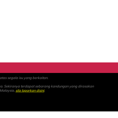
as segala isu yang berkaitan.
ya. Sekiranya terdapat sebarang kandungan yang dirasakan
 Malaysia,
sila laporkan disini
.