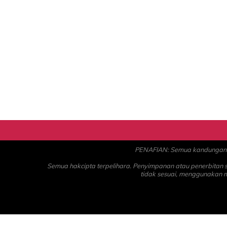
PENAFIAN: Semua kandungan ad
Semua hakcipta terpelihara. Penyimpanan atau penerbitan
tidak sesuai, menggunakan 