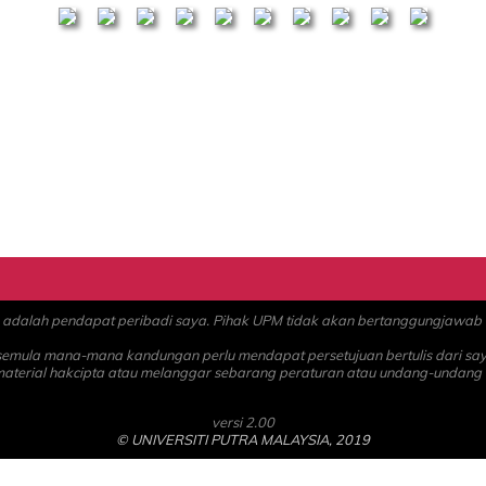
alah pendapat peribadi saya. Pihak UPM tidak akan bertanggungjawab at
 semula mana-mana kandungan perlu mendapat persetujuan bertulis dari sa
material hakcipta atau melanggar sebarang peraturan atau undang-undang
versi 2.00
© UNIVERSITI PUTRA MALAYSIA, 2019