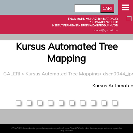
ENCIK MOHD MUHAIZI BIN MAT DAUD
PEGAWAI PENYELIDIK
INSTITUT PERHUTANAN TROPIKA DAN PRODUK HUTAN
muhaizi@upm.edu.my
Kursus Automated Tree
Mapping
GALERI
>
Kursus Automated Tree Mapping
> dscn0044_jp
Kursus Automated
PENAFIAN: Semua kandungan adalah pendapat peribadi saya. Pihak UPM tidak akan bertanggungjawab atas segala isu
yang berkaitan.