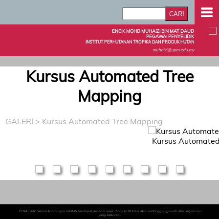
ENCIK MOHD MUHAIZI BIN MAT DAUD
PEGAWAI PENYELIDIK
INSTITUT PERHUTANAN TROPIKA DAN PRODUK HUTAN
muhaizi@upm.edu.my
Kursus Automated Tree
Mapping
GALERI
> Kursus Automated Tree Mapping
Kursus Automated
PENAFIAN: Semua kandungan adalah pendapat peribadi saya. Pihak UPM tidak akan bertanggungjawab atas segala isu
yang berkaitan.