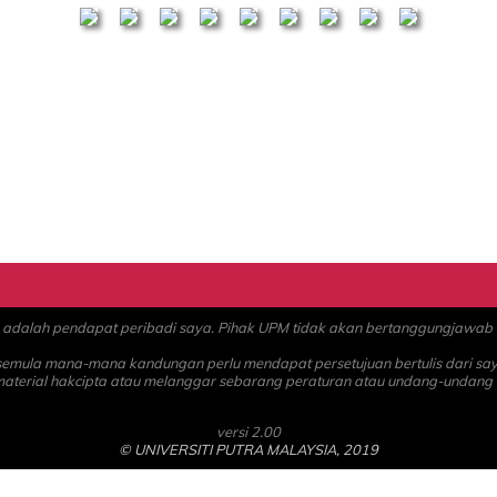
alah pendapat peribadi saya. Pihak UPM tidak akan bertanggungjawab at
 semula mana-mana kandungan perlu mendapat persetujuan bertulis dari sa
material hakcipta atau melanggar sebarang peraturan atau undang-undang
versi 2.00
© UNIVERSITI PUTRA MALAYSIA, 2019