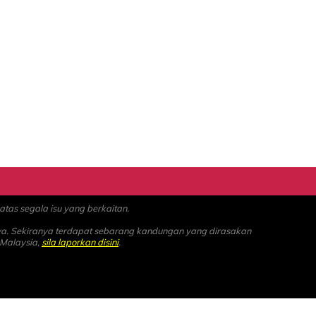
as segala isu yang berkaitan.
ya. Sekiranya terdapat sebarang kandungan yang dirasakan
 Malaysia,
sila laporkan disini
.