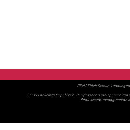
PENAFIAN: Semua kandungan ad
Semua hakcipta terpelihara. Penyimpanan atau penerbitan
tidak sesuai, menggunakan 