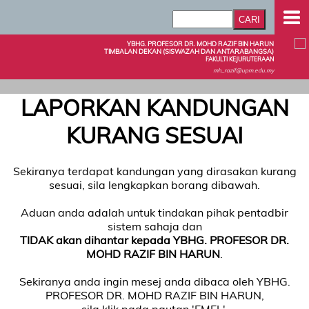
YBHG. PROFESOR DR. MOHD RAZIF BIN HARUN
TIMBALAN DEKAN (SISWAZAH DAN ANTARABANGSA)
FAKULTI KEJURUTERAAN
mh_razif@upm.edu.my
LAPORKAN KANDUNGAN
KURANG SESUAI
Sekiranya terdapat kandungan yang dirasakan kurang
sesuai, sila lengkapkan borang dibawah.
Aduan anda adalah untuk tindakan pihak pentadbir
sistem sahaja dan
TIDAK akan dihantar kepada YBHG. PROFESOR DR.
MOHD RAZIF BIN HARUN
.
Sekiranya anda ingin mesej anda dibaca oleh YBHG.
PROFESOR DR. MOHD RAZIF BIN HARUN,
sila klik pada pautan 'EMEL'.