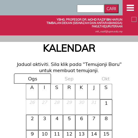
YBHG. PROFESOR DR. MOHD RAZIF BIN HARUN
TIMBALAN DEKAN (SISWAZAH DAN ANTARABANGSA)
FAKULTI KEJURUTERAAN
mh_razif@upm.edu.my
KALENDAR
Jadual aktiviti. Sila klik pada "Temujanji Baru"
untuk membuat temujanji.
Ogs
Sep
Okt
A
I
S
R
K
J
S
26
27
28
29
30
31
1
2
3
4
5
6
7
8
9
10
11
12
13
14
15