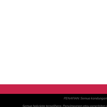
PENAFIAN: Semua kandungan ad
Semua hakcipta terpelihara. Penyimpanan atau penerbitan