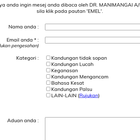
nya anda ingin mesej anda dibaca oleh DR. MANIMANGAI A/
sila klik pada pautan 'EMEL'.
Nama anda :
Email anda * :
lukan pengesahan)
Kategori :
Kandungan tidak sopan
Kandungan Lucah
Keganasan
Kandungan Mengancam
Bahasa Kesat
Kandungan Palsu
LAIN-LAIN (
Rujukan
)
Aduan anda :