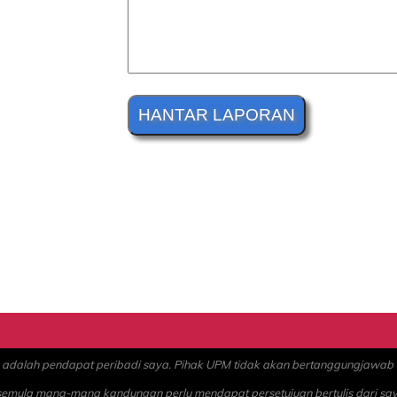
alah pendapat peribadi saya. Pihak UPM tidak akan bertanggungjawab at
 semula mana-mana kandungan perlu mendapat persetujuan bertulis dari sa