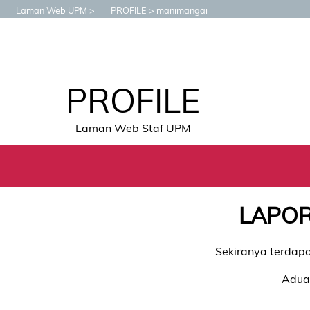
Laman Web UPM
PROFILE
manimangai
PROFILE
Laman Web Staf UPM
LAPOR
Sekiranya terdapa
Aduan