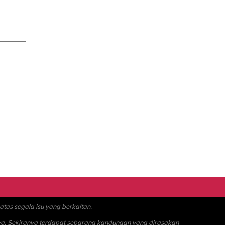
as segala isu yang berkaitan.
ya. Sekiranya terdapat sebarang kandungan yang dirasakan