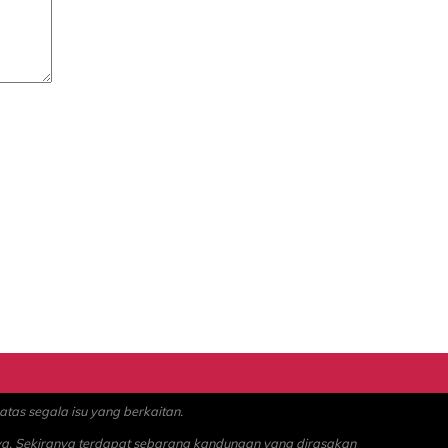
as segala isu yang berkaitan.
ya. Sekiranya terdapat sebarang kandungan yang dirasakan