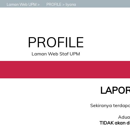
Laman Web UPM
PROFILE
liyana
PROFILE
Laman Web Staf UPM
LAPOR
Sekiranya terdapa
Aduan
TIDAK akan d