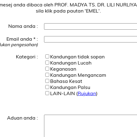
 mesej anda dibaca oleh PROF. MADYA TS. DR. LILI NURL
sila klik pada pautan 'EMEL'.
Nama anda :
Email anda * :
lukan pengesahan)
Kategori :
Kandungan tidak sopan
Kandungan Lucah
Keganasan
Kandungan Mengancam
Bahasa Kesat
Kandungan Palsu
LAIN-LAIN (
Rujukan
)
Aduan anda :