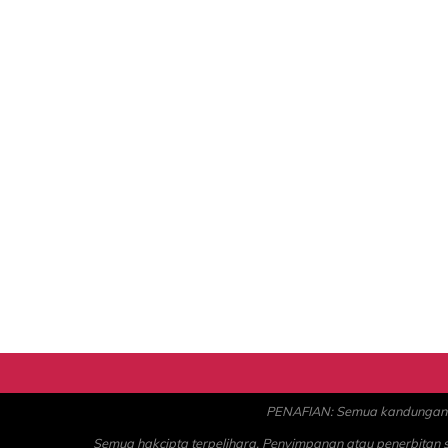
PENAFIAN: Semua kandungan ad
Semua hakcipta terpelihara. Penyimpanan atau penerbitan