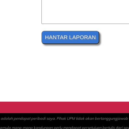
alah pendapat peribadi saya. Pihak UPM tidak akan bertanggungjawab at
 semula mana-mana kandungan perlu mendapat persetujuan bertulis dari sa