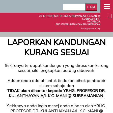
YBHG. PROFESOR DR. KULANTHAYAN A/L K.C. MANI @
SUBRAMANIAN
PROFESOR
FAKULTI PERUBATAN DAN SAINS KESIHATAN
kulan@upm.edu.my
LAPORKAN KANDUNGAN
KURANG SESUAI
Sekiranya terdapat kandungan yang dirasakan kurang
sesuai, sila lengkapkan borang dibawah.
Aduan anda adalah untuk tindakan pihak pentadbir
sistem sahaja dan
TIDAK akan dihantar kepada YBHG. PROFESOR DR.
KULANTHAYAN A/L K.C. MANI @ SUBRAMANIAN
.
Sekiranya anda ingin mesej anda dibaca oleh YBHG.
PROFESOR DR. KULANTHAYAN A/L K.C. MANI @