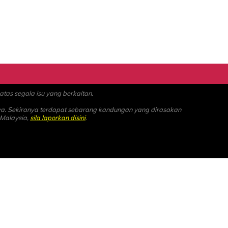
as segala isu yang berkaitan.
ya. Sekiranya terdapat sebarang kandungan yang dirasakan
 Malaysia,
sila laporkan disini
.