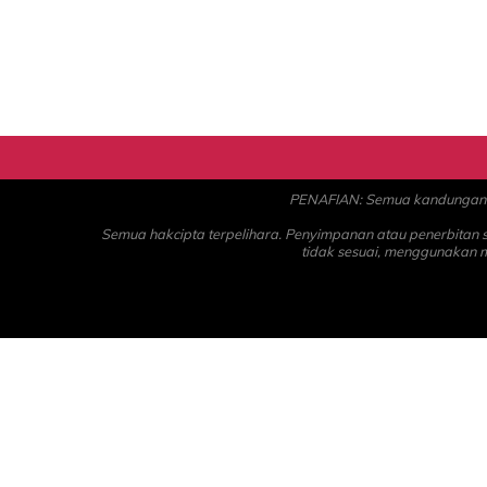
PENAFIAN: Semua kandungan ad
Semua hakcipta terpelihara. Penyimpanan atau penerbitan
tidak sesuai, menggunakan 