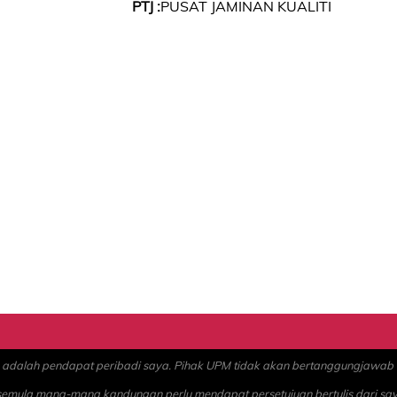
PTJ :
PUSAT JAMINAN KUALITI
alah pendapat peribadi saya. Pihak UPM tidak akan bertanggungjawab at
 semula mana-mana kandungan perlu mendapat persetujuan bertulis dari sa