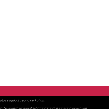
as segala isu yang berkaitan.
ya. Sekiranya terdapat sebarang kandungan yang dirasakan