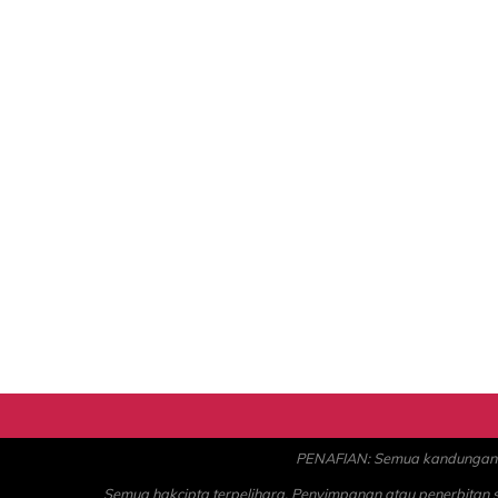
PENAFIAN: Semua kandungan ad
Semua hakcipta terpelihara. Penyimpanan atau penerbitan