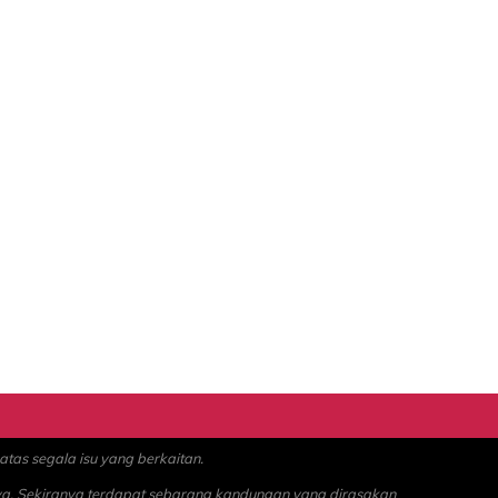
as segala isu yang berkaitan.
ya. Sekiranya terdapat sebarang kandungan yang dirasakan