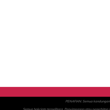
PENAFIAN: Semua kandungan ad
Semua hakcipta terpelihara. Penyimpanan atau penerbitan