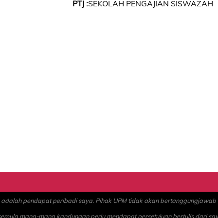
PTJ :
SEKOLAH PENGAJIAN SISWAZAH
alah pendapat peribadi saya. Pihak UPM tidak akan bertanggungjawab at
 semula mana-mana kandungan perlu mendapat persetujuan bertulis dari sa