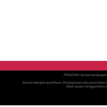
PENAFIAN: Semua kandungan ad
Semua hakcipta terpelihara. Penyimpanan atau penerbitan
tidak sesuai, menggunakan 