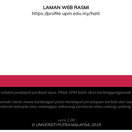
LAMAN WEB RASMI
https://profile.upm.edu.my/halli
alah pendapat peribadi saya. Pihak UPM tidak akan bertanggungjawab at
 semula mana-mana kandungan perlu mendapat persetujuan bertulis dari sa
material hakcipta atau melanggar sebarang peraturan atau undang-undang
versi 2.00
© UNIVERSITI PUTRA MALAYSIA, 2019