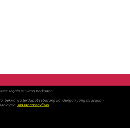
as segala isu yang berkaitan.
ya. Sekiranya terdapat sebarang kandungan yang dirasakan
 Malaysia,
sila laporkan disini
.