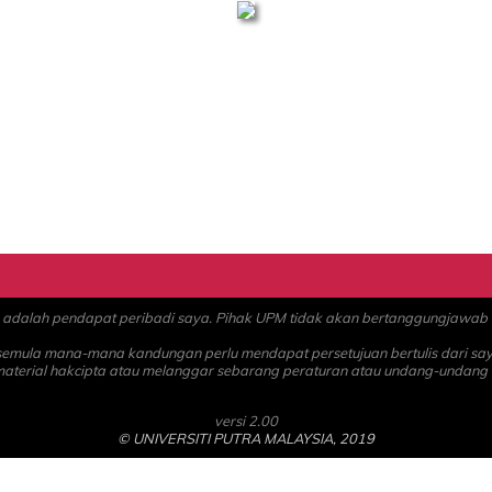
alah pendapat peribadi saya. Pihak UPM tidak akan bertanggungjawab at
 semula mana-mana kandungan perlu mendapat persetujuan bertulis dari sa
material hakcipta atau melanggar sebarang peraturan atau undang-undang
versi 2.00
© UNIVERSITI PUTRA MALAYSIA, 2019