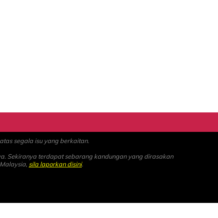
as segala isu yang berkaitan.
ya. Sekiranya terdapat sebarang kandungan yang dirasakan
 Malaysia,
sila laporkan disini
.