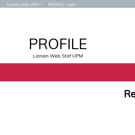
Laman Web UPM
PROFILE
halli
PROFILE
Laman Web Staf UPM
Re