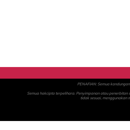
PENAFIAN: Semua kandungan ad
Semua hakcipta terpelihara. Penyimpanan atau penerbitan
tidak sesuai, menggunakan 