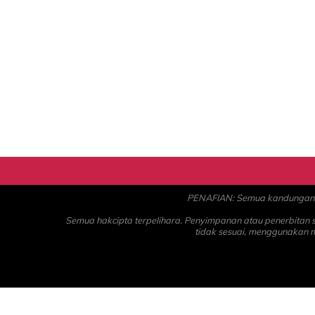
PENAFIAN: Semua kandungan ad
Semua hakcipta terpelihara. Penyimpanan atau penerbitan
tidak sesuai, menggunakan 