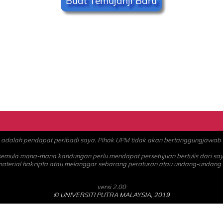
Buat Temujanji Baru
alah pendapat peribadi saya. Pihak UPM tidak akan bertanggungjawab at
 semula mana-mana kandungan perlu mendapat persetujuan bertulis dari sa
material hakcipta atau melanggar sebarang peraturan atau undang-undang
versi 2.00
© UNIVERSITI PUTRA MALAYSIA, 2019