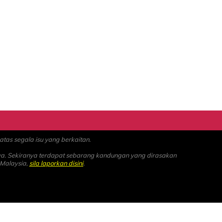
as segala isu yang berkaitan.
ya. Sekiranya terdapat sebarang kandungan yang dirasakan
 Malaysia,
sila laporkan disini
.