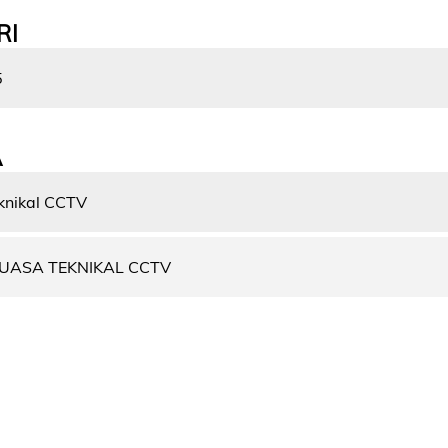
RI
5
A
knikal CCTV
UASA TEKNIKAL CCTV