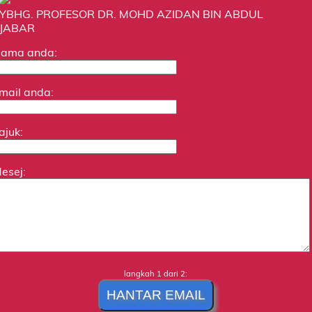
YBHG. PROFESOR DR. MOHD AZIDAN BIN ABDUL
JABAR
ama anda:
mail anda:
ajuk:
esej:
langkah 1 dari 2: