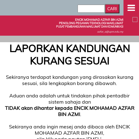
ENCIK MOHAMAD AZFAR BIN AZMI
PENOLONG PEGAWAI TEKNOLOGI MAKLUMAT
PUSAT PEMBANGUNAN MAKLUMAT DAN KOMUNIKASI
azfar_a@upm.edu.my
LAPORKAN KANDUNGAN
KURANG SESUAI
Sekiranya terdapat kandungan yang dirasakan kurang
sesuai, sila lengkapkan borang dibawah.
Aduan anda adalah untuk tindakan pihak pentadbir
sistem sahaja dan
TIDAK akan dihantar kepada ENCIK MOHAMAD AZFAR
BIN AZMI
.
Sekiranya anda ingin mesej anda dibaca oleh ENCIK
MOHAMAD AZFAR BIN AZMI,
sila klik pada pautan 'EMEL'.