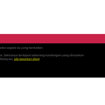
as segala isu yang berkaitan.
ya. Sekiranya terdapat sebarang kandungan yang dirasakan
 Malaysia,
sila laporkan disini
.