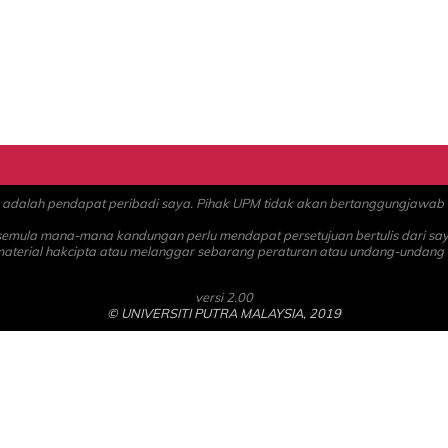
alah pendapat peribadi saya. Pihak UPM tidak akan bertanggungjawab at
 semula mana-mana kandungan perlu mendapat persetujuan bertulis dari sa
material hakcipta atau melanggar sebarang peraturan atau undang-undang
versi 2.00
© UNIVERSITI PUTRA MALAYSIA, 2019