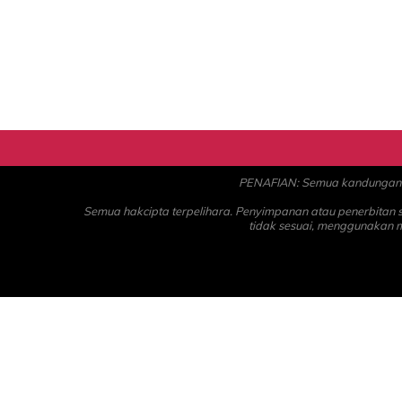
PENAFIAN: Semua kandungan ad
Semua hakcipta terpelihara. Penyimpanan atau penerbitan
tidak sesuai, menggunakan 