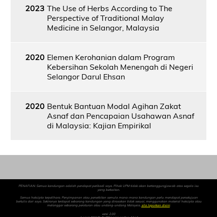
2023
The Use of Herbs According to The
Perspective of Traditional Malay
Medicine in Selangor, Malaysia
2020
Elemen Kerohanian dalam Program
Kebersihan Sekolah Menengah di Negeri
Selangor Darul Ehsan
2020
Bentuk Bantuan Modal Agihan Zakat
Asnaf dan Pencapaian Usahawan Asnaf
di Malaysia: Kajian Empirikal
PENAFIAN: Semua kandungan adalah pendapat peribadi saya. Pihak UPM tidak akan bertanggungjawab atas segala isu
yang berkaitan.
Semua hakcipta terpelihara. Penyimpanan atau penerbitan semula mana-mana kandungan perlu mendapat persetujuan
bertulis dari saya. Sekiranya terdapat sebarang kandungan yang dirasakan tidak sesuai, menggunakan material hakcipta atau
melanggar sebarang peraturan atau undang-undang Malaysia,
sila laporkan disini
.
versi 2.00