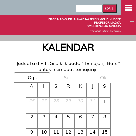
PROF. MADYA DR. AHMAD NASIR BIN MOHD. YUSOFF
PROFESOR MADYA
FAKULTI EKOLOGI MANUSIA
ahmadnasir@upm.edu.my
KALENDAR
Jadual aktiviti. Sila klik pada "Temujanji Baru"
untuk membuat temujanji.
Ogs
Sep
Okt
A
I
S
R
K
J
S
26
27
28
29
30
31
1
2
3
4
5
6
7
8
9
10
11
12
13
14
15