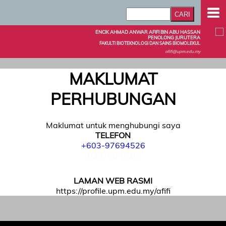
ENCIK AHMAD ANWAR AFIFI BIN ABU HASSAN
PENOLONG JURUTERA
FAKULTI BIOTEKNOLOGI DAN SAINS BIOMOLEKUL
afifi@upm.edu.my
MAKLUMAT
PERHUBUNGAN
Maklumat untuk menghubungi saya
TELEFON
+603-97694526
0397694526
LAMAN WEB RASMI
https://profile.upm.edu.my/afifi