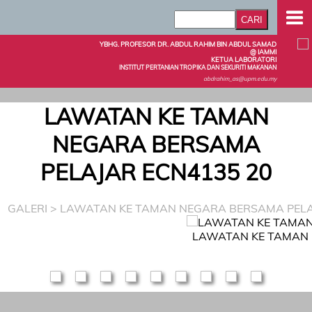
YBHG. PROFESOR DR. ABDUL RAHIM BIN ABDUL SAMAD
@ IAMMI
KETUA LABORATORI
INSTITUT PERTANIAN TROPIKA DAN SEKURITI MAKANAN
abdrahim_as@upm.edu.my
LAWATAN KE TAMAN
NEGARA BERSAMA
PELAJAR ECN4135 20
GALERI
> LAWATAN KE TAMAN NEGARA BERSAMA PELA
LAWATAN KE TAMAN 