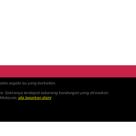
as segala isu yang berkaitan.
ya. Sekiranya terdapat sebarang kandungan yang dirasakan
 Malaysia,
sila laporkan disini
.