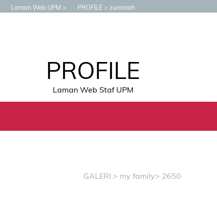
Laman Web UPM
PROFILE
zurainah
PROFILE
Laman Web Staf UPM
GALERI
>
my family
> 2650