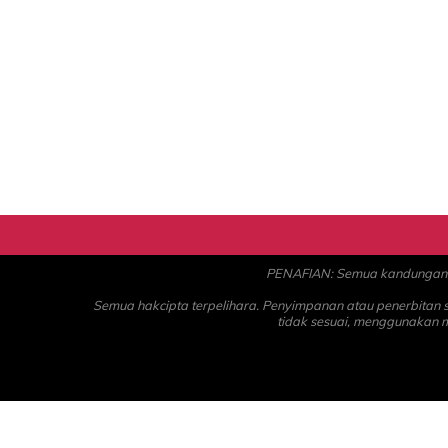
PENAFIAN: Semua kandungan ad
Semua hakcipta terpelihara. Penyimpanan atau penerbitan
tidak sesuai, menggunakan 