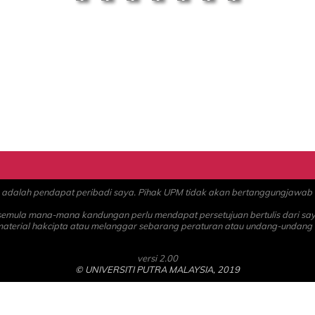
alah pendapat peribadi saya. Pihak UPM tidak akan bertanggungjawab at
 semula mana-mana kandungan perlu mendapat persetujuan bertulis dari sa
material hakcipta atau melanggar sebarang peraturan atau undang-undang
versi 2.00
© UNIVERSITI PUTRA MALAYSIA, 2019