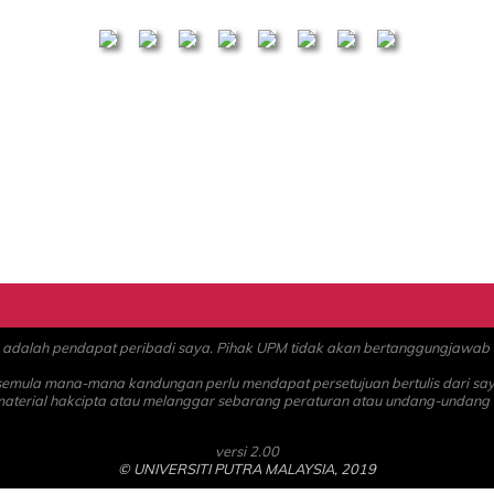
alah pendapat peribadi saya. Pihak UPM tidak akan bertanggungjawab at
 semula mana-mana kandungan perlu mendapat persetujuan bertulis dari sa
material hakcipta atau melanggar sebarang peraturan atau undang-undang
versi 2.00
© UNIVERSITI PUTRA MALAYSIA, 2019