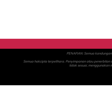
PENAFIAN: Semua kandungan ad
Semua hakcipta terpelihara. Penyimpanan atau penerbitan
tidak sesuai, menggunakan 