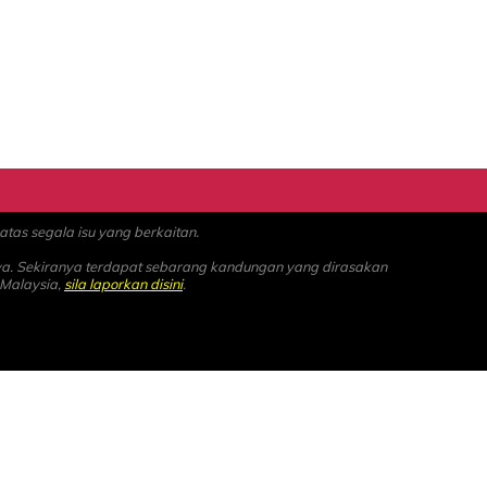
as segala isu yang berkaitan.
ya. Sekiranya terdapat sebarang kandungan yang dirasakan
 Malaysia,
sila laporkan disini
.