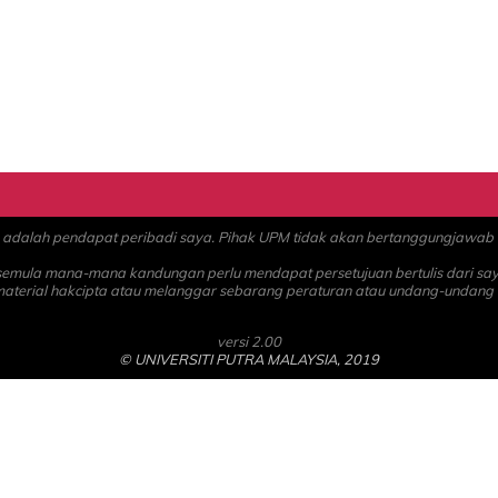
alah pendapat peribadi saya. Pihak UPM tidak akan bertanggungjawab at
 semula mana-mana kandungan perlu mendapat persetujuan bertulis dari sa
material hakcipta atau melanggar sebarang peraturan atau undang-undang
versi 2.00
© UNIVERSITI PUTRA MALAYSIA, 2019