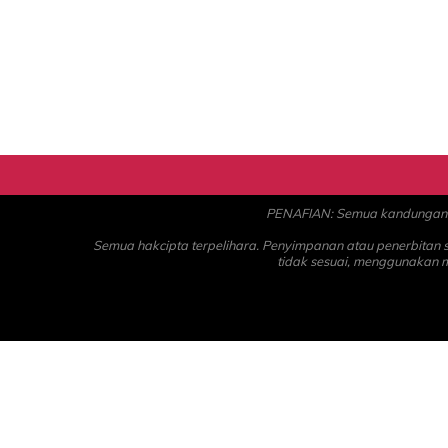
PENAFIAN: Semua kandungan ad
Semua hakcipta terpelihara. Penyimpanan atau penerbitan
tidak sesuai, menggunakan 