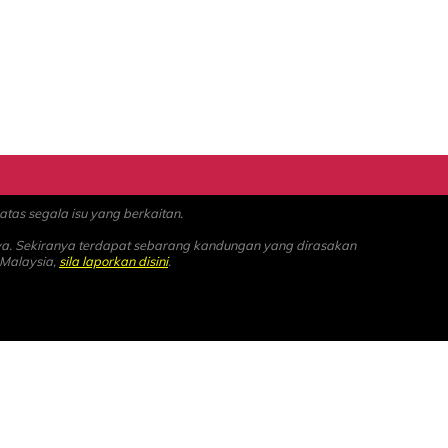
as segala isu yang berkaitan.
ya. Sekiranya terdapat sebarang kandungan yang dirasakan
 Malaysia,
sila laporkan disini
.