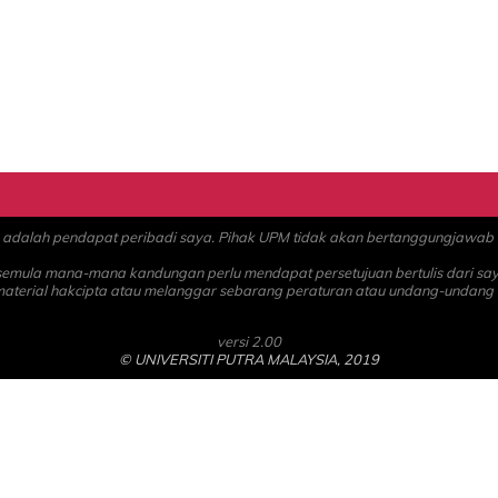
alah pendapat peribadi saya. Pihak UPM tidak akan bertanggungjawab at
 semula mana-mana kandungan perlu mendapat persetujuan bertulis dari sa
material hakcipta atau melanggar sebarang peraturan atau undang-undang
versi 2.00
© UNIVERSITI PUTRA MALAYSIA, 2019