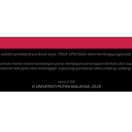
alah pendapat peribadi saya. Pihak UPM tidak akan bertanggungjawab at
 semula mana-mana kandungan perlu mendapat persetujuan bertulis dari sa
material hakcipta atau melanggar sebarang peraturan atau undang-undang
versi 2.00
© UNIVERSITI PUTRA MALAYSIA, 2019