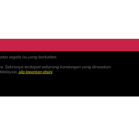
as segala isu yang berkaitan.
ya. Sekiranya terdapat sebarang kandungan yang dirasakan
 Malaysia,
sila laporkan disini
.