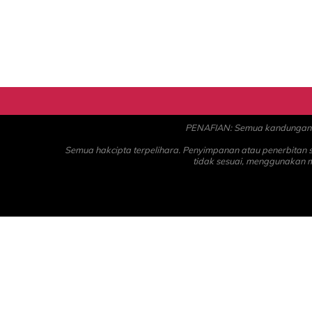
PENAFIAN: Semua kandungan ad
Semua hakcipta terpelihara. Penyimpanan atau penerbitan
tidak sesuai, menggunakan 