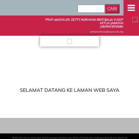
PROF. MADYA DR. ZETTY NORHANA BINTI BALIA YUSOF
KETUA JABATAN
JABATAN BIOKIMIA
zettynorhana@upm.edu.my
SELAMAT DATANG KE LAMAN WEB SAYA
PENAFIAN: Semua kandungan adalah pendapat peribadi saya. Pihak UPM tidak akan bertanggungjawab atas segala isu