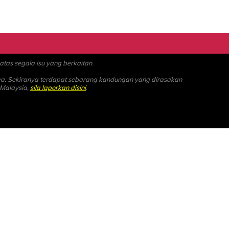
as segala isu yang berkaitan.
ya. Sekiranya terdapat sebarang kandungan yang dirasakan
 Malaysia,
sila laporkan disini
.