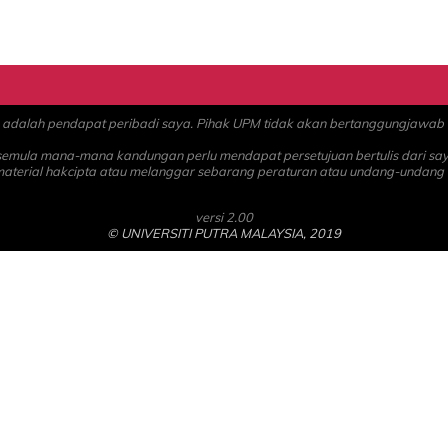
alah pendapat peribadi saya. Pihak UPM tidak akan bertanggungjawab at
 semula mana-mana kandungan perlu mendapat persetujuan bertulis dari sa
material hakcipta atau melanggar sebarang peraturan atau undang-undang
versi 2.00
© UNIVERSITI PUTRA MALAYSIA, 2019