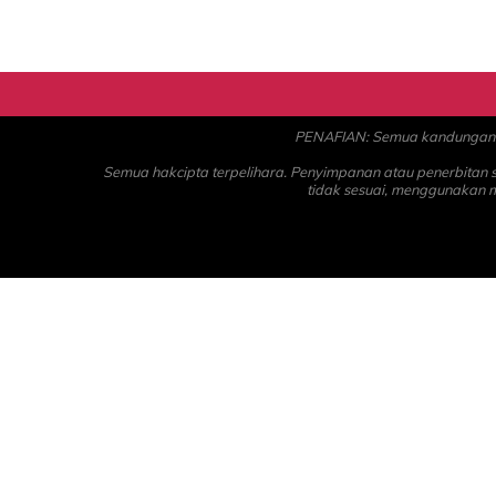
PENAFIAN: Semua kandungan ad
Semua hakcipta terpelihara. Penyimpanan atau penerbitan
tidak sesuai, menggunakan 