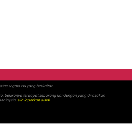
as segala isu yang berkaitan.
ya. Sekiranya terdapat sebarang kandungan yang dirasakan
 Malaysia,
sila laporkan disini
.