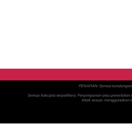
PENAFIAN: Semua kandungan ad
Semua hakcipta terpelihara. Penyimpanan atau penerbitan
tidak sesuai, menggunakan 