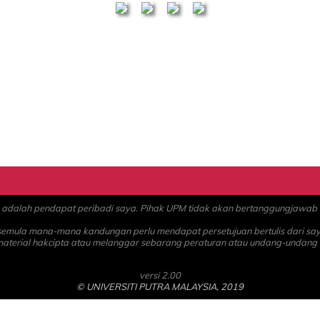
alah pendapat peribadi saya. Pihak UPM tidak akan bertanggungjawab at
 semula mana-mana kandungan perlu mendapat persetujuan bertulis dari sa
material hakcipta atau melanggar sebarang peraturan atau undang-undang
versi 2.00
© UNIVERSITI PUTRA MALAYSIA, 2019