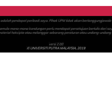
alah pendapat peribadi saya. Pihak UPM tidak akan bertanggungjawab at
 semula mana-mana kandungan perlu mendapat persetujuan bertulis dari sa
material hakcipta atau melanggar sebarang peraturan atau undang-undang
versi 2.00
© UNIVERSITI PUTRA MALAYSIA, 2019