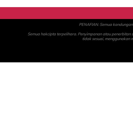
PENAFIAN: Semua kandungan ad
Semua hakcipta terpelihara. Penyimpanan atau penerbitan
tidak sesuai, menggunakan 