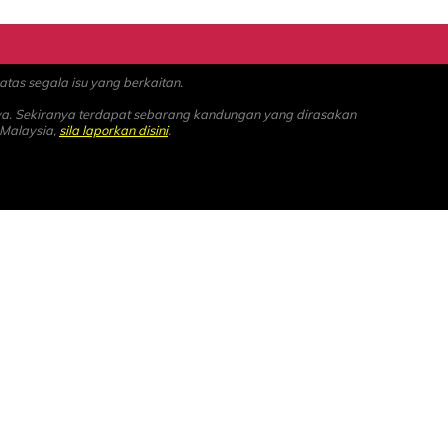
as segala isu yang berkaitan.
ya. Sekiranya terdapat sebarang kandungan yang dirasakan
 Malaysia,
sila laporkan disini
.