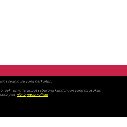
as segala isu yang berkaitan.
ya. Sekiranya terdapat sebarang kandungan yang dirasakan
 Malaysia,
sila laporkan disini
.