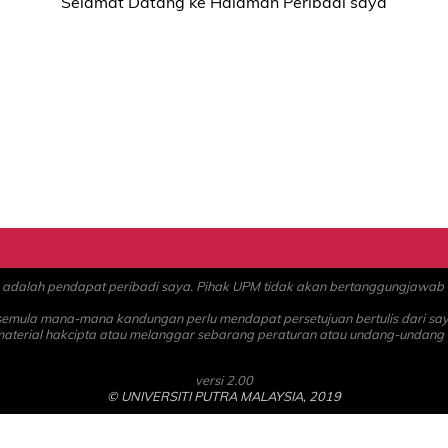
Selamat Datang ke Halaman Peribadi saya
alah pendapat peribadi saya. Pihak UPM tidak akan bertanggungjawab at
 semula mana-mana kandungan perlu mendapat persetujuan bertulis dari sa
material hakcipta atau melanggar sebarang peraturan atau undang-undang
versi 2.00
© UNIVERSITI PUTRA MALAYSIA, 2019