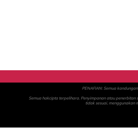
PENAFIAN: Semua kandungan ad
Semua hakcipta terpelihara. Penyimpanan atau penerbitan
tidak sesuai, menggunakan 